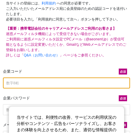
当サイトの登録には、
利用規約
への同意が必要です。
ご入力いただいたメールアドレス宛に会員登録のための認証コードを送付い
たします。
必要項目を入力し「利用規約に同意して次へ」ボタンを押して下さい。
【重要：携帯電話会社のキャリアメールアドレスご利用のお客さま】
迷惑メールフィルタ機能によって受信できない場合がございます。
ご利用前に迷惑メールフィルタ設定でPCメール（@aeonent.jp）が受信可
能となるように設定変更いただくか、GmailなどWebメールアドレスでのご
登録をお願いします。
詳しくは「
Q&A（お問い合わせ）
」ページをご参照ください。
企業コード
必須
企業パスワード
必須
当サイトでは、利便性の改善、サービスの利用状況の
分析やコンテンツ・広告をパーソナライズし、お客さ
メールアドレス
必須
まの体験を向上させるため、また、適切な情報提供の